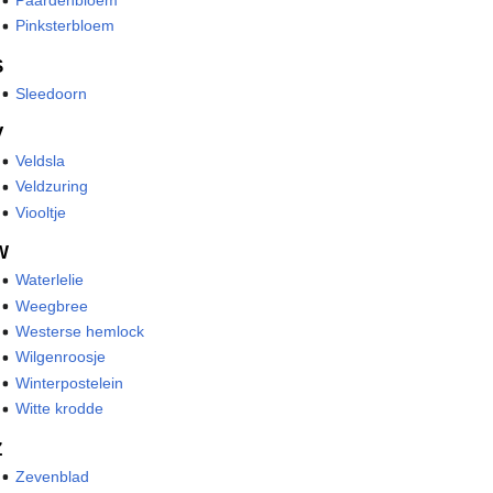
Pinksterbloem
S
Sleedoorn
V
Veldsla
Veldzuring
Viooltje
W
Waterlelie
Weegbree
Westerse hemlock
Wilgenroosje
Winterpostelein
Witte krodde
Z
Zevenblad