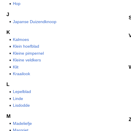
Hop
J
Japanse Duizendknoop
K
Kalmoes
Klein hoefblad
Kleine pimpernel
Kleine veldkers
Klit
Kraailook
L
Lepelblad
Linde
Lisdodde
M
Madeliefje
Margriet