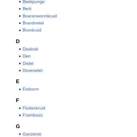
Beekpunge
Berk
Boerenwormkruid
Brandnetel
Bronkruid
D
Daslook
Den
Distel
Dovenetel
E
Esdoorn
F
Fluitenkruid
Framboos
G
Ganzenei