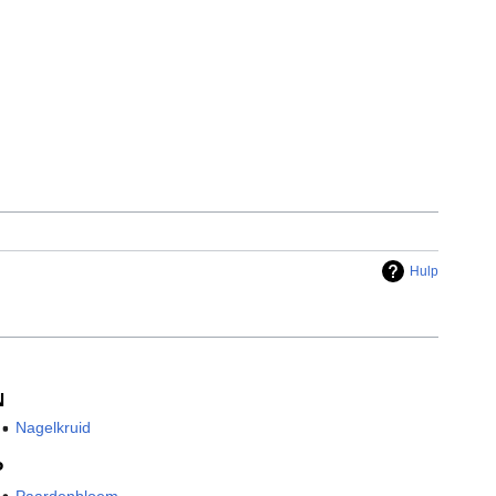
Hulp
N
Nagelkruid
P
Paardenbloem