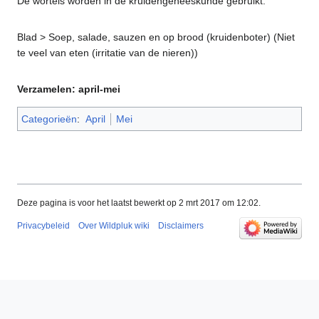
De wortels worden in de kruidengeneeskunde gebruikt.
Blad > Soep, salade, sauzen en op brood (kruidenboter) (Niet
te veel van eten (irritatie van de nieren))
Verzamelen: april-mei
Categorieën
:
April
Mei
Deze pagina is voor het laatst bewerkt op 2 mrt 2017 om 12:02.
Privacybeleid
Over Wildpluk wiki
Disclaimers