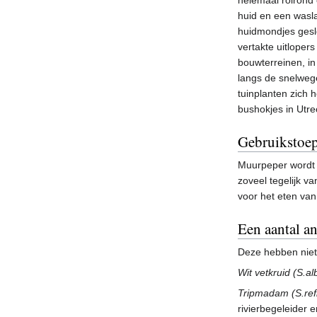
huid en een wasl
huidmondjes gesl
vertakte uitloper
bouwterreinen, in
langs de snelwege
tuinplanten zich 
bushokjes in Utre
Gebruikstoe
Muurpeper wordt a
zoveel tegelijk v
voor het eten va
Een aantal an
Deze hebben nie
Wit vetkruid (S.a
Tripmadam (S.ref
rivierbegeleider 