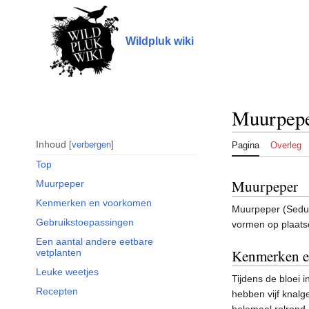
Naar
inhoud
springen
Wildpluk wiki
Muurpep
Inhoud
verbergen
Pagina
Overleg
Top
Muurpeper
Muurpeper
Kenmerken en voorkomen
Muurpeper (Sedum 
Gebruikstoepassingen
vormen op plaats
Een aantal andere eetbare
Kenmerken e
vetplanten
Leuke weetjes
Tijdens de bloei i
Recepten
hebben vijf knalg
helemaal rolrond