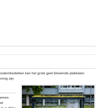
s bodembedekker kan het grote geel bloeiende plakkaten
nnig zijn.
loemen
iet
t hun dikke