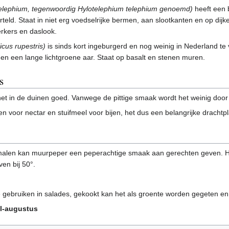
telephium, tegenwoordig Hylotelephium telephium genoemd)
heeft een 
teld. Staat in niet erg voedselrijke bermen, aan slootkanten en op dijk
erkers en daslook.
cus rupestris)
is sinds kort ingeburgerd en nog weinig in Nederland te 
n een lange lichtgroene aar. Staat op basalt en stenen muren.
s
et in de duinen goed. Vanwege de pittige smaak wordt het weinig door
 voor nectar en stuifmeel voor bijen, het dus een belangrijke drachtpl
len kan muurpeper een peperachtige smaak aan gerechten geven. He
ven bij 50°.
 gebruiken in salades, gekookt kan het als groente worden gegeten en
il-augustus