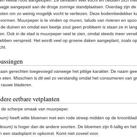
aagje aangepast aan de droge zonnige standplaatsen. Overdag zijn de
oten om zo weinig mogelijk vocht te verliezen. Deze bodembedekker ka
s vormen. Muurpeper is te vinden op muren, taluds van rivieren en spoo
 de duinen en omdat een beetje zout geen probleem is staan ze in lan
n. Ook in de stad is muurpeper veel te zien, omdat steeds meer verwi
hebben verspreid. Het wordt veel op groene daken aangeplant, zoals o
cht.
passingen
an gerechten toegevoegd vanwege het pittige karakter. De naam geeft 
an eten. Misschien is dit wel zo verstandig omdat het consumeren van g
n rauwe bladeren.
dere eetbare vetplanten
t de scherpe smaak van muurpeper.
lbum)
heeft witte bloemen met een rode streep midden op de kroonbladen
lexum)
is hoger dan de andere soorten. De bloemen zijn 6-tallig en he
en een stadsplant in opkomst. Komt niet zoveel voor.