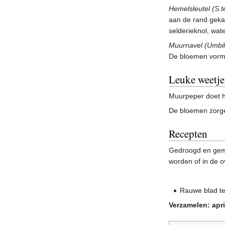
Hemelsleutel (S.
aan de rand gekar
selderieknol, wat
Muurnavel (Umbili
De bloemen vorme
Leuke weetje
Muurpeper doet h
De bloemen zorgen
Recepten
Gedroogd en gema
worden of in de o
Rauwe blad te
Verzamelen: apr