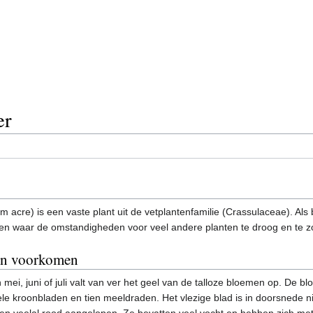
er
acre) is een vaste plant uit de vetplantenfamilie (Crassulaceae). Al
en waar de omstandigheden voor veel andere planten te droog en te zo
n voorkomen
n mei, juni of juli valt van ver het geel van de talloze bloemen op. De b
ele kroonbladen en tien meeldraden. Het vlezige blad is in doorsnede n
 en veelal rood aangelopen. Ze bevatten veel vocht en hebben zich me