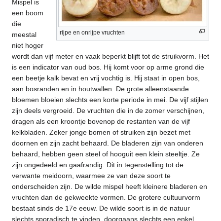
Mispel is
een boom
die
rijpe en onrijpe vruchten
meestal
niet hoger
wordt dan vijf meter en vaak beperkt blijft tot de struikvorm. Het
is een indicator van oud bos. Hij komt voor op arme grond die
een beetje kalk bevat en vrij vochtig is. Hij staat in open bos,
aan bosranden en in houtwallen. De grote alleenstaande
bloemen bloeien slechts een korte periode in mei. De vijf stijlen
zijn deels vergroeid. De vruchten die in de zomer verschijnen,
dragen als een kroontje bovenop de restanten van de vijf
kelkbladen. Zeker jonge bomen of struiken zijn bezet met
doornen en zijn zacht behaard. De bladeren zijn van onderen
behaard, hebben geen steel of hooguit een klein steeltje. Ze
zijn ongedeeld en gaafrandig. Dit in tegenstelling tot de
verwante meidoorn, waarmee ze van deze soort te
onderscheiden zijn. De wilde mispel heeft kleinere bladeren en
vruchten dan de gekweekte vormen. De grotere cultuurvorm
bestaat sinds de 17e eeuw. De wilde soort is in de natuur
slechts sporadisch te vinden, doorgaans slechts een enkel