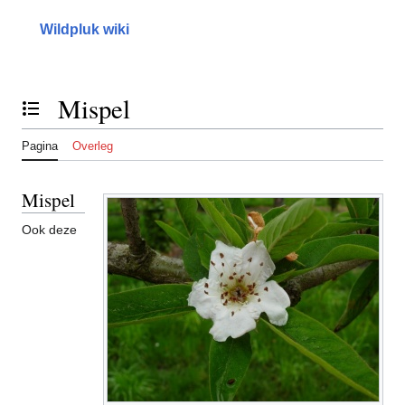
Naar
inhoud
Wildpluk wiki
springen
Mispel
Inhoudsopgave tonen of verbergen
Pagina
Overleg
Mispel
Ook deze