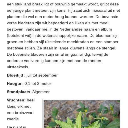
een stuk land braak ligt of bouwrijp gemaakt wordt, grijpt deze
eenjarige plant meteen zijn kans. Hij zaait zich massaal uit met
planten die wel een meter hoog kunnen worden. De bovenste
verse bladeren zijn wit bepoederd en lijken als met meel
bestoven, vandaar mel in de Nederlandse naam en album
(betekent wit) in de wetenschappelijke naam. De bloemen zijn
groen en hebben vijf uitstekende meeldraden en een stamper
met twee stijlen. Ze staan in lange kluwens langs de stengel.
De bovenste bladeren zijn smal en gaafrandig, terwijl de
onderste veelvormig kunnen zijn met aan de randen
uitsteeksels.
Bloeitijd
: juli tot september
Hoogte
: 0,1 tot 2 meter
Standplaats
: Algemeen
Vruchten:
heel
klein, elk met
een bruinzwart
zaadje.
De plant is