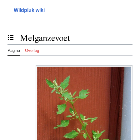
Naar
inhoud
Wildpluk wiki
springen
Melganzevoet
Inhoudsopgave tonen of verbergen
Pagina
Overleg