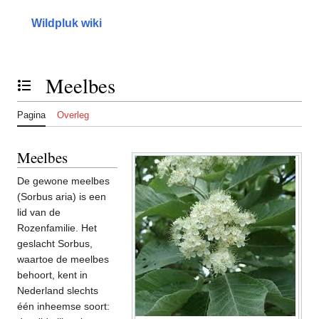
Naar
inhoud
Wildpluk wiki
springen
Meelbes
Inhoudsopgave tonen of verbergen
Pagina
Overleg
Meelbes
De gewone meelbes
(Sorbus aria) is een
lid van de
Rozenfamilie. Het
geslacht Sorbus,
waartoe de meelbes
behoort, kent in
Nederland slechts
één inheemse soort: