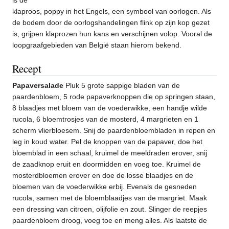
klaproos, poppy in het Engels, een symbool van oorlogen. Als
de bodem door de oorlogshandelingen flink op zijn kop gezet
is, grijpen klaprozen hun kans en verschijnen volop. Vooral de
loopgraafgebieden van België staan hierom bekend.
Recept
Papaversalade
Pluk 5 grote sappige bladen van de
paardenbloem, 5 rode papaverknoppen die op springen staan,
8 blaadjes met bloem van de voederwikke, een handje wilde
rucola, 6 bloemtrosjes van de mosterd, 4 margrieten en 1
scherm vlierbloesem. Snij de paardenbloembladen in repen en
leg in koud water. Pel de knoppen van de papaver, doe het
bloemblad in een schaal, kruimel de meeldraden erover, snij
de zaadknop eruit en doormidden en voeg toe. Kruimel de
mosterdbloemen erover en doe de losse blaadjes en de
bloemen van de voederwikke erbij. Evenals de gesneden
rucola, samen met de bloemblaadjes van de margriet. Maak
een dressing van citroen, olijfolie en zout. Slinger de reepjes
paardenbloem droog, voeg toe en meng alles. Als laatste de