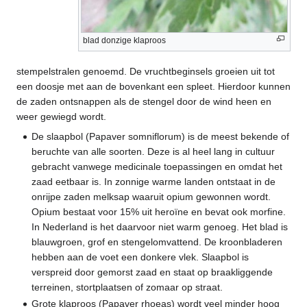
blad donzige klaproos
stempelstralen genoemd. De vruchtbeginsels groeien uit tot
een doosje met aan de bovenkant een spleet. Hierdoor kunnen
de zaden ontsnappen als de stengel door de wind heen en
weer gewiegd wordt.
De slaapbol (Papaver somniflorum) is de meest bekende of
beruchte van alle soorten. Deze is al heel lang in cultuur
gebracht vanwege medicinale toepassingen en omdat het
zaad eetbaar is. In zonnige warme landen ontstaat in de
onrijpe zaden melksap waaruit opium gewonnen wordt.
Opium bestaat voor 15% uit heroïne en bevat ook morfine.
In Nederland is het daarvoor niet warm genoeg. Het blad is
blauwgroen, grof en stengelomvattend. De kroonbladeren
hebben aan de voet een donkere vlek. Slaapbol is
verspreid door gemorst zaad en staat op braakliggende
terreinen, stortplaatsen of zomaar op straat.
Grote klaproos (Papaver rhoeas) wordt veel minder hoog