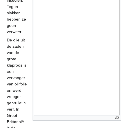
insecten.
Tegen
slakken
hebben ze
geen
verweer.
De olie uit
de zaden
van de
grote
klaproos is
een
vervanger
van olijfolie
en werd
vroeger
gebruikt in
verf. In
Groot
Brittannië
is de