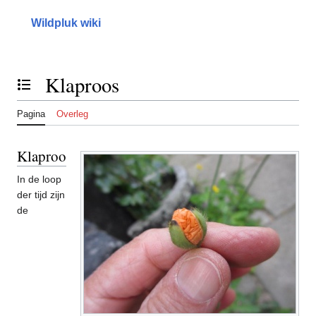
Naar
inhoud
Wildpluk wiki
springen
Klaproos
Inhoudsopgave tonen of verbergen
Pagina
Overleg
Klaproos
In de loop
der tijd zijn
de