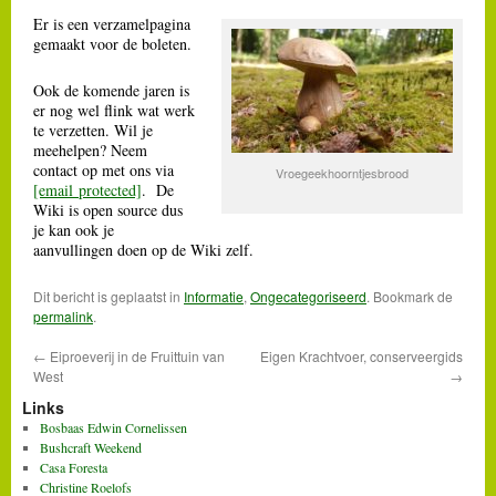
Er is een verzamelpagina
gemaakt voor de boleten.
Ook de komende jaren is
er nog wel flink wat werk
te verzetten. Wil je
meehelpen? Neem
contact op met ons via
Vroegeekhoorntjesbrood
[email protected]
. De
Wiki is open source dus
je kan ook je
aanvullingen doen op de Wiki zelf.
Dit bericht is geplaatst in
Informatie
,
Ongecategoriseerd
. Bookmark de
permalink
.
←
Eiproeverij in de Fruittuin van
Eigen Krachtvoer, conserveergids
West
→
Links
Bosbaas Edwin Cornelissen
Bushcraft Weekend
Casa Foresta
Christine Roelofs