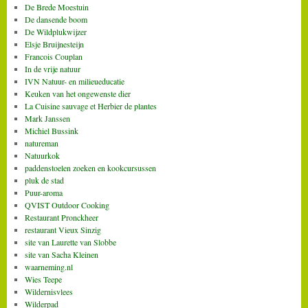
De Brede Moestuin
De dansende boom
De Wildplukwijzer
Elsje Bruijnesteijn
Francois Couplan
In de vrije natuur
IVN Natuur- en milieueducatie
Keuken van het ongewenste dier
La Cuisine sauvage et Herbier de plantes
Mark Janssen
Michiel Bussink
natureman
Natuurkok
paddenstoelen zoeken en kookcursussen
pluk de stad
Puur-aroma
QVIST Outdoor Cooking
Restaurant Pronckheer
restaurant Vieux Sinzig
site van Laurette van Slobbe
site van Sacha Kleinen
waarneming.nl
Wies Teepe
Wildernisvlees
Wilderpad