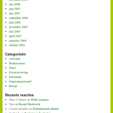
mei 2008
juni 2007
mei 2007
september 2006
juni 2006
november 2005
mei 2005
april 2005
augustus 2004
oktober 2003
Categorieën
Activiteit
Boekrecensie
Diner
Excursieverslag
Informatie
Ongecategoriseerd
Recept
Recente reacties
Marc Colpaert
op
Wilde asperges
Tara
op
Recept Muskusrat
Corrine Kramer
op
Zoutminnende planten
Gerbrich
op
Zoutminnende planten