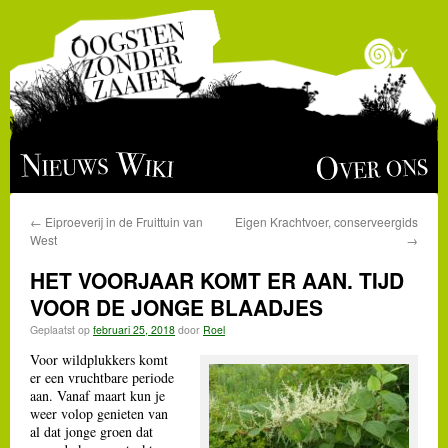
Ga
Over ons
Nieuws
Wiki
naar
←
Eiproeverij in de Fruittuin van
Eigen Krachtvoer, conserveergids
de
West
→
inhoud
HET VOORJAAR KOMT ER AAN. TIJD
VOOR DE JONGE BLAADJES
Geplaatst op
februari 25, 2018
door
Roel
Voor wildplukkers komt
er een vruchtbare periode
aan. Vanaf maart kun je
weer volop genieten van
al dat jonge groen dat