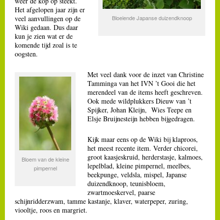
weer de kop op steekt.
Het afgelopen jaar zijn er
veel aanvullingen op de
Bloeiende Japanse duizendknoop
Wiki gedaan. Dus daar
kun je zien wat er de
komende tijd zoal is te
oogsten.
Met veel dank voor de inzet van Christine
Tamminga van het IVN ’t Gooi die het
merendeel van de items heeft geschreven.
Ook mede wildplukkers Dieuw van ’t
Spijker, Johan Kleijn, Wies Teepe en
Elsje Bruijnesteijn hebben bijgedragen.
Kijk maar eens op de Wiki bij klaproos,
het meest recente item. Verder chicorei,
groot kaasjeskruid, herderstasje, kalmoes,
Bloem van de kleine
lepelblad, kleine pimpernel, meelbes,
pimpernel
beekpunge, veldsla, mispel, Japanse
duizendknoop, teunisbloem,
zwartmoeskervel, paarse
schijnridderzwam, tamme kastanje, klaver, waterpeper, zuring,
viooltje, roos en margriet.