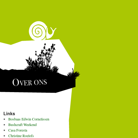
Over ons
Links
Bosbaas Edwin Cornelissen
Bushcraft Weekend
Casa Foresta
Christine Roelofs