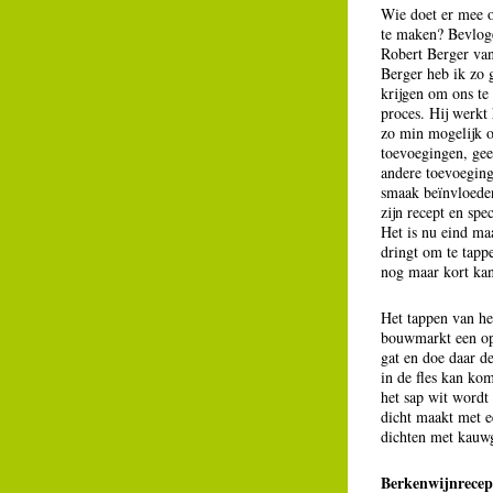
Wie doet er mee 
te maken? Bevlog
Robert Berger va
Berger heb ik zo 
krijgen om ons te 
proces. Hij werkt
zo min mogelijk 
toevoegingen, geen
andere toevoeging
smaak beïnvloede
zijn recept en spec
Het is nu eind maa
dringt om te tapp
nog maar kort kan
Het tappen van he
bouwmarkt een opz
gat en doe daar de
in de fles kan kom
het sap wit wordt 
dicht maakt met ee
dichten met kauw
Berkenwijnrecep