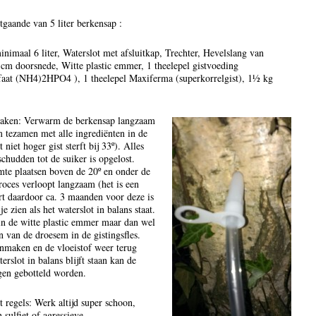
gaande van 5 liter berkensap :
inimaal 6 liter, Waterslot met afsluitkap, Trechter, Hevelslang van
m doorsnede, Witte plastic emmer, 1 theelepel gistvoeding
at (NH4)2HPO4 ), 1 theelepel Maxiferma (superkorrelgist), 1½ kg
aken: Verwarm de berkensap langzaam
m tezamen met alle ingrediënten in de
t niet hoger gist sterft bij 33º). Alles
chudden tot de suiker is opgelost.
mte plaatsen boven de 20º en onder de
roces verloopt langzaam (het is een
t daardoor ca. 3 maanden voor deze is
je zien als het waterslot in balans staat.
n de witte plastic emmer maar dan wel
n van de droesem in de gistingsfles.
onmaken en de vloeistof weer terug
erslot in balans blijft staan kan de
gen gebotteld worden.
 regels: Werk altijd super schoon,
sulfiet of agressieve