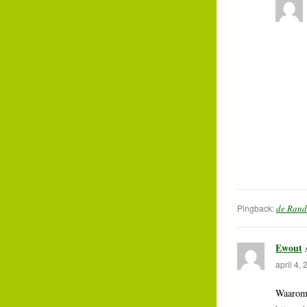
Pingback:
de Rando
Ewout
april 4,
Waarom 