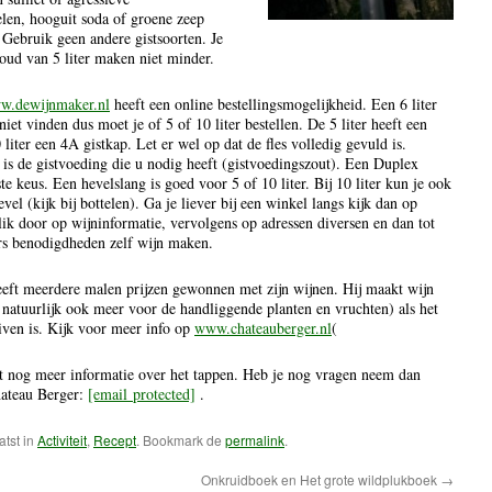
en, hooguit soda of groene zeep
 Gebruik geen andere gistsoorten. Je
oud van 5 liter maken niet minder.
w.dewijnmaker.nl
heeft een online bestellingsmogelijkheid. Een 6 liter
 niet vinden dus moet je of 5 of 10 liter bestellen. De 5 liter heeft een
 liter een 4A gistkap. Let er wel op dat de fles volledig gevuld is.
 is de gistvoeding die u nodig heeft (gistvoedingszout). Een Duplex
ste keus. Een hevelslang is goed voor 5 of 10 liter. Bij 10 liter kun je ook
vel (kijk bij bottelen). Ga je liever bij een winkel langs kijk dan op
ik door op wijninformatie, vervolgens op adressen diversen en dan tot
ers benodigdheden zelf wijn maken.
eft meerdere malen prijzen gewonnen met zijn wijnen. Hij maakt wijn
n natuurlijk ook meer voor de handliggende planten en vruchten) als het
iven is. Kijk voor meer info op
www.chateauberger.nl
(
t nog meer informatie over het tappen. Heb je nog vragen neem dan
hateau Berger:
[email protected]
.
atst in
Activiteit
,
Recept
. Bookmark de
permalink
.
Onkruidboek en Het grote wildplukboek
→