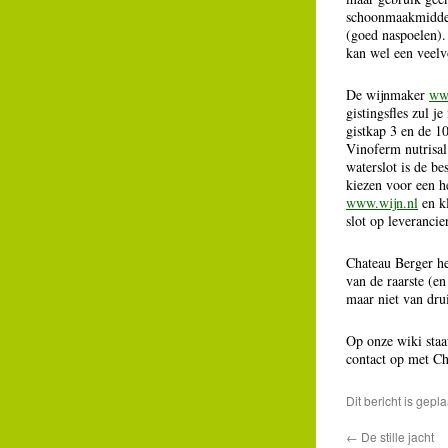
schoonmaakmiddel
(goed naspoelen).
kan wel een veelv
De wijnmaker
ww
gistingsfles zul je
gistkap 3 en de 10
Vinoferm nutrisal
waterslot is de be
kiezen voor een he
www.wijn.nl
en kl
slot op leveranci
Chateau Berger he
van de raarste (e
maar niet van dru
Op onze wiki staa
contact op met C
Dit bericht is gepla
←
De stille jacht