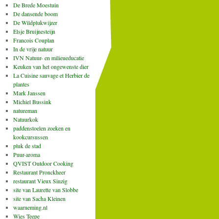
De Brede Moestuin
De dansende boom
De Wildplukwijzer
Elsje Bruijnesteijn
Francois Couplan
In de vrije natuur
IVN Natuur- en milieueducatie
Keuken van het ongewenste dier
La Cuisine sauvage et Herbier de
plantes
Mark Janssen
Michiel Bussink
natureman
Natuurkok
paddenstoelen zoeken en
kookcursussen
pluk de stad
Puur-aroma
QVIST Outdoor Cooking
Restaurant Pronckheer
restaurant Vieux Sinzig
site van Laurette van Slobbe
site van Sacha Kleinen
waarneming.nl
Wies Teepe