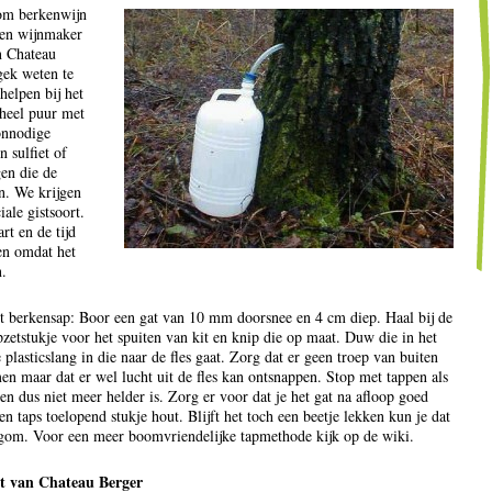
om berkenwijn
en wijnmaker
n Chateau
gek weten te
helpen bij het
 heel puur met
onnodige
 sulfiet of
en die de
n. We krijgen
iale gistsoort.
rt en de tijd
en omdat het
.
t berkensap: Boor een gat van 10 mm doorsnee en 4 cm diep. Haal bij de
etstukje voor het spuiten van kit en knip die op maat. Duw die in het
 plasticslang in die naar de fles gaat. Zorg dat er geen troep van buiten
en maar dat er wel lucht uit de fles kan ontsnappen. Stop met tappen als
en dus niet meer helder is. Zorg er voor dat je het gat na afloop goed
n taps toelopend stukje hout. Blijft het toch een beetje lekken kun je dat
gom. Voor een meer boomvriendelijke tapmethode kijk op de wiki.
t van Chateau Berger