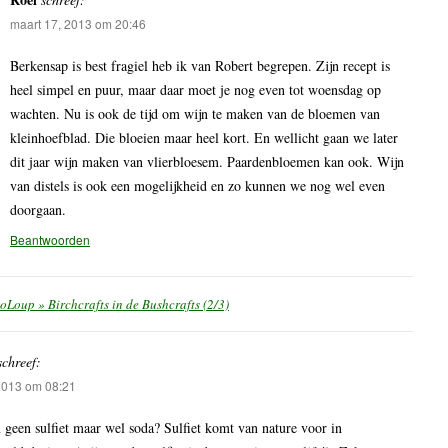
maart 17, 2013 om 20:46
Berkensap is best fragiel heb ik van Robert begrepen. Zijn recept is
heel simpel en puur, maar daar moet je nog even tot woensdag op
wachten. Nu is ook de tijd om wijn te maken van de bloemen van
kleinhoefblad. Die bloeien maar heel kort. En wellicht gaan we later
dit jaar wijn maken van vlierbloesem. Paardenbloemen kan ook. Wijn
van distels is ook een mogelijkheid en zo kunnen we nog wel even
doorgaan.
Beantwoorden
Loup » Birchcrafts in de Bushcrafts (2/3)
schreef:
 2013 om 08:21
geen sulfiet maar wel soda? Sulfiet komt van nature voor in