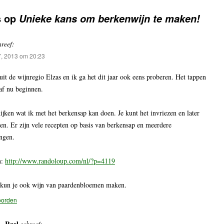
s op
Unieke kans om berkenwijn te maken!
hreef:
7, 2013 om 20:23
it de wijnregio Elzas en ik ga het dit jaar ook eens proberen. Het tappen
af nu beginnen.
jken wat ik met het berkensap kan doen. Je kunt het invriezen en later
en. Er zijn vele recepten op basis van berkensap en meerdere
ingen.
n:
http://www.randoloup.com/nl/?p=4119
l kun je ook wijn van paardenbloemen maken.
oorden
Roel
schreef: