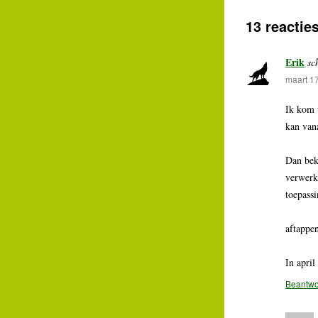
13 reactie
Erik
sc
maart 1
Ik kom u
kan van
Dan beki
verwerk
toepass
aftappe
In apri
Beantw