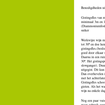
Benodigdheden uit
Gistingsfles van m
minimaal 3m en 1c
(Diammoniumfosfa
suiker
Werkwijze wijn m
tot 30º en doe he
gistingsfles.(beslis
goed door elkaar s
Daarna in een rui
30º. Het gistingsp
slowganger). Duur
uitgegist. Dit kun 
Dan overhevelen i
met het achterlate
Gistingsfles scho
gieten. Als het wat
wijn na enkele da
Nog een paar vuist
maar gebruik geen 