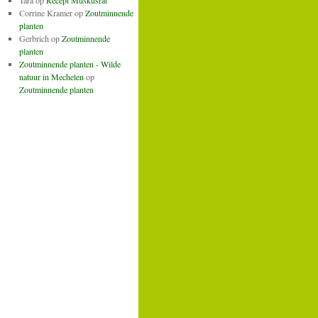
Tara
op
Recept Muskusrat
Corrine Kramer
op
Zoutminnende
planten
Gerbrich
op
Zoutminnende
planten
Zoutminnende planten - Wilde
natuur in Mechelen
op
Zoutminnende planten