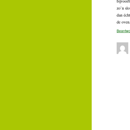
bijvoorb
zo’n slo
dan écht
de oven
Beantw