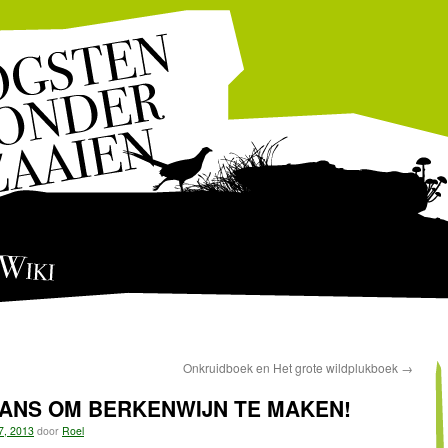
Wiki
Onkruidboek en Het grote wildplukboek
→
KANS OM BERKENWIJN TE MAKEN!
7, 2013
door
Roel