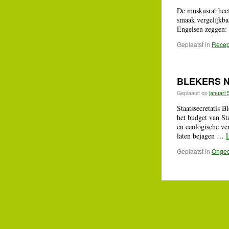
De muskusrat heef
smaak vergelijkba
Engelsen zeggen: 
Geplaatst in
Recep
BLEKERS 
Geplaatst op
januari 
Staatssecretatis B
het budget van St
en ecologische ve
laten bejagen …
Geplaatst in
Ongec