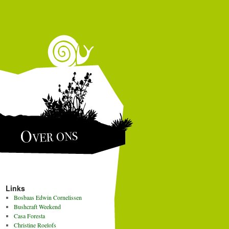
Over ons
Links
Bosbaas Edwin Cornelissen
Bushcraft Weekend
Casa Foresta
Christine Roelofs