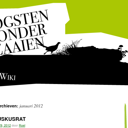
Wiki
januari 2012
archieven:
USKUSRAT
29, 2012
door
Roel