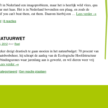
t in Nederland een imagoprobleem, maar het is heerlijk wild vlees, qua
ar met haas. Het is in Nederland bovendien een plaag, en zoals de
if you can’t beat them, eat them. Daarom hierbij een …
Lees verder
→
t
|
8 reacties
NATUURWET
5, 2012
door
Roel
leker dreigt drastisch te gaan snoeien in het natuurbudget: 70 procent van
aatsbosbeheer, hij schrapt de aanleg van de Ecologische Hoofdstructuur
rbindingszones waar jarenlang aan is gewerkt, en wil dieren weer vrij
Lees verder
→
ategoriseerd
|
Een reactie plaatsen