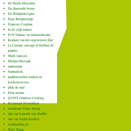
De Brede Moestuin
De dansende boom
De Wildplukwijzer
Elsje Bruijnesteijn
Francois Couplan
In de vrije natuur
IVN Natuur- en milieueducatie
Keuken van het ongewenste dier
La Cuisine sauvage et Herbier de
plantes
Mark Janssen
Michiel Bussink
natureman
Natuurkok
paddenstoelen zoeken en
kookcursussen
pluk de stad
Puur-aroma
QVIST Outdoor Cooking
Restaurant Pronckheer
restaurant Vieux Sinzig
site van Laurette van Slobbe
site van Sacha Kleinen
waarneming.nl
Wies Teepe