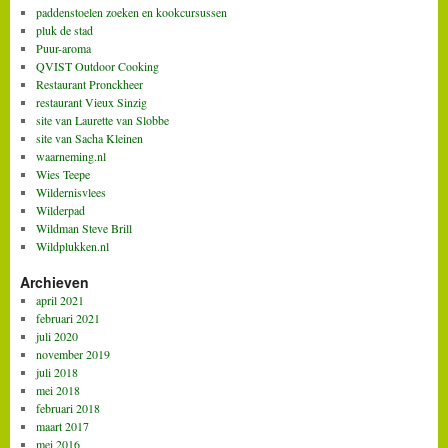
paddenstoelen zoeken en kookcursussen
pluk de stad
Puur-aroma
QVIST Outdoor Cooking
Restaurant Pronckheer
restaurant Vieux Sinzig
site van Laurette van Slobbe
site van Sacha Kleinen
waarneming.nl
Wies Teepe
Wildernisvlees
Wilderpad
Wildman Steve Brill
Wildplukken.nl
Archieven
april 2021
februari 2021
juli 2020
november 2019
juli 2018
mei 2018
februari 2018
maart 2017
mei 2016