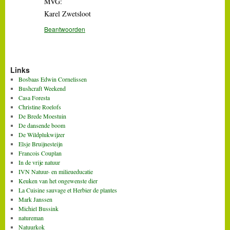
MVG:
Karel Zwetsloot
Beantwoorden
Links
Bosbaas Edwin Cornelissen
Bushcraft Weekend
Casa Foresta
Christine Roelofs
De Brede Moestuin
De dansende boom
De Wildplukwijzer
Elsje Bruijnesteijn
Francois Couplan
In de vrije natuur
IVN Natuur- en milieueducatie
Keuken van het ongewenste dier
La Cuisine sauvage et Herbier de plantes
Mark Janssen
Michiel Bussink
natureman
Natuurkok