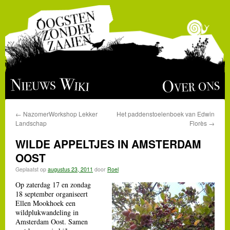
Ga
Over ons
Nieuws
Wiki
naar
←
NazomerWorkshop Lekker
Het paddenstoelenboek van Edwin
de
Landschap
Florès
→
inhoud
WILDE APPELTJES IN AMSTERDAM
OOST
Geplaatst op
augustus 23, 2011
door
Roel
Op zaterdag 17 en zondag
18 september organiseert
Ellen Mookhoek een
wildplukwandeling in
Amsterdam Oost. Samen