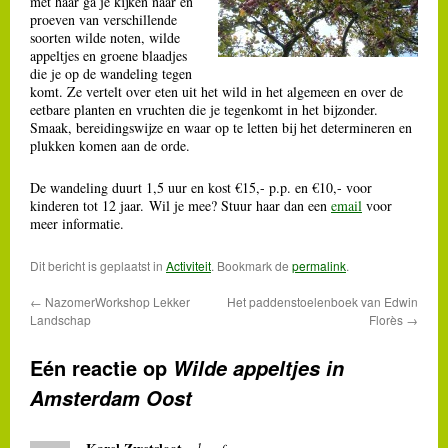
met haar ga je kijken naar en
proeven van verschillende
soorten wilde noten, wilde
appeltjes en groene blaadjes
die je op de wandeling tegen
komt. Ze vertelt over eten uit het wild in het algemeen en over de
eetbare planten en vruchten die je tegenkomt in het bijzonder.
Smaak, bereidingswijze en waar op te letten bij het determineren en
plukken komen aan de orde.
De wandeling duurt 1,5 uur en kost €15,- p.p. en €10,- voor
kinderen tot 12 jaar. Wil je mee? Stuur haar dan een
email
voor
meer informatie.
Dit bericht is geplaatst in
Activiteit
. Bookmark de
permalink
.
←
NazomerWorkshop Lekker
Het paddenstoelenboek van Edwin
Landschap
Florès
→
Eén reactie op
Wilde appeltjes in
Amsterdam Oost