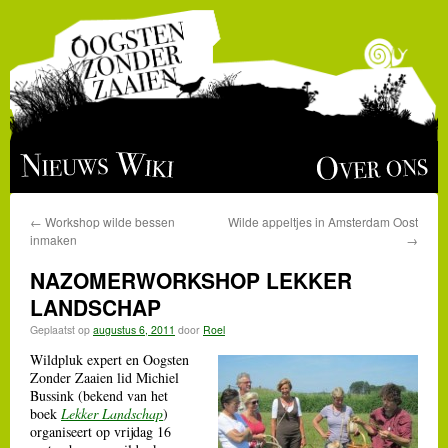
Ga
Over ons
Nieuws
Wiki
naar
←
Workshop wilde bessen
Wilde appeltjes in Amsterdam Oost
de
inmaken
→
inhoud
NAZOMERWORKSHOP LEKKER
LANDSCHAP
Geplaatst op
augustus 6, 2011
door
Roel
Wildpluk expert en Oogsten
Zonder Zaaien lid Michiel
Bussink (bekend van het
boek
Lekker Landschap
)
organiseert op vrijdag 16