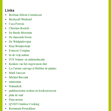
Links
Bosbaas Edwin Cornelissen
Bushcraft Weekend
Casa Foresta
Christine Roelofs
De Brede Moestuin
De dansende boom
De Wildplukwijzer
Elsje Bruijnesteijn
Francois Couplan
In de vrije natuur
IVN Natuur- en milieueducatie
Keuken van het ongewenste dier
La Cuisine sauvage et Herbier de plantes
Mark Janssen
Michiel Bussink
natureman
Natuurkok
paddenstoelen zoeken en kookcursussen
pluk de stad
Puur-aroma
QVIST Outdoor Cooking
Restaurant Pronckheer