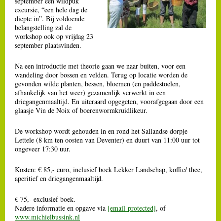
september een wildpuk
excursie, “een hele dag de
diepte in”. Bij voldoende
belangstelling zal de
workshop ook op vrijdag 23
september plaatsvinden.
Na een introductie met theorie gaan we naar buiten, voor een
wandeling door bossen en velden. Terug op locatie worden de
gevonden wilde planten, bessen, bloemen (en paddestoelen,
afhankelijk van het weer) gezamenlijk verwerkt in een
driegangenmaaltijd. En uiteraard opgegeten, voorafgegaan door een
glaasje Vin de Noix of boerenwormkruidlikeur.
De workshop wordt gehouden in en rond het Sallandse dorpje
Lettele (8 km ten oosten van Deventer) en duurt van 11:00 uur tot
ongeveer 17:30 uur.
Kosten: € 85,- euro, inclusief boek Lekker Landschap, koffie/ thee,
aperitief en driegangenmaaltijd.
€ 75,- exclusief boek.
Nadere informatie en opgave via
[email protected]
, of
www.michielbussink.nl