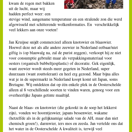
kwam de regen met bakken
uit de lucht, maar wij
hadden perfect weer: een
stevige wind, aangename temperatuur en een stralende zon die werd
afgewisseld met schitterende wolkenformaties. En verschrikkelijk
veel lekkers aan onze voeten!
Jan Kruijsse snijdt commercieel alleen knotswier en blaaswier.
Hoewel deze net als alle andere zeewier in Nederland eetbaar/niet
giftig is (op blauwalg na, zal de purist zeggen), verkoopt hij ze niet
voor consumptie gebruikt maar als verpakkingsmateriaal voor
oesters (organisch bubbeltjesplastic) of decoratie. Gek eigenlijk,
want zeewier wordt steeds meer gegeten in Nederland, super
duurzaam (want zouttolerant) en heel erg gezond. Maar bijna alles
wat je in de supermarkt in Nederland koopt komt uit Japan, soms
Bretagne. Wij ontdekten dat op één enkele plek in de Oosterschelde
alleen al 8 verschillende soorten te vinden waren, genoeg voor een
overheerlijke Japans getinte maaltijd.
Naast de blaas- en knotswier (die gekookt in de soep het lekkerst
zijn), vonden we hoorntjeswier, japans bessenwier, wakame
(hetzelfde als in de gelijknamige salade van de AH, maar dan niet
chemisch groen!), darmwier, iers mos en zeesla. Jan vertelde ons dat
het water in de Oosterschelde A kwaliteit is, terwijl veel