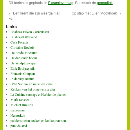
Dit bericht is geplaatst in
Excursieverslag
. Bookmark de
permalink
.
←
Een krent die zijn weerga niet
Op stap met Ellen Mookhoek
→
kent
Links
Bosbaas Edwin Cornelissen
Bushcraft Weekend
Casa Foresta
Christine Roelofs
De Brede Moestuin
De dansende boom
De Wildplukwijzer
Elsje Bruijnesteijn
Francois Couplan
In de vrije natuur
IVN Natuur- en milieueducatie
Keuken van het ongewenste dier
La Cuisine sauvage et Herbier de plantes
Mark Janssen
Michiel Bussink
natureman
Natuurkok
paddenstoelen zoeken en kookcursussen
pluk de stad