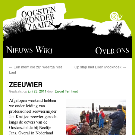
Ga
Over ons
Nieuws
Wiki
naar
←
Een krent die zijn weerga niet
Op stap met Ellen Mookhoek
→
de
kent
inhoud
ZEEUWIER
Geplaatst op
juni 23, 2011
door
Ewout Fernhout
Afgelopen weekend hebben
we onder leiding van
professioneel zeewiersnijder
Jan Kruijsse zeewier gezocht
langs de oevers van de
Oosterschelde bij Neeltje
Jans. Overal in Nederland