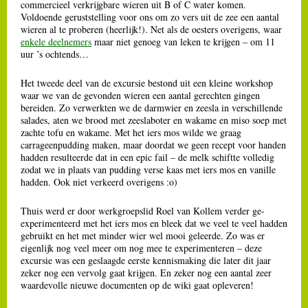
commercieel verkrijgbare wieren uit B of C water komen.
Voldoende geruststelling voor ons om zo vers uit de zee een aantal
wieren al te proberen (heerlijk!). Net als de oesters overigens, waar
enkele deelnemers
maar niet genoeg van leken te krijgen – om 11
uur ’s ochtends…
Het tweede deel van de excursie bestond uit een kleine workshop
waar we van de gevonden wieren een aantal gerechten gingen
bereiden. Zo verwerkten we de darmwier en zeesla in verschillende
salades, aten we brood met zeeslaboter en wakame en miso soep met
zachte tofu en wakame. Met het iers mos wilde we graag
carrageenpudding maken, maar doordat we geen recept voor handen
hadden resulteerde dat in een epic fail – de melk schiftte volledig
zodat we in plaats van pudding verse kaas met iers mos en vanille
hadden. Ook niet verkeerd overigens :o)
Thuis werd er door werkgroepslid Roel van Kollem verder ge-
experimenteerd met het iers mos en bleek dat we veel te veel hadden
gebruikt en het met minder wier wel mooi geleerde. Zo was er
eigenlijk nog veel meer om nog mee te experimenteren – deze
excursie was een geslaagde eerste kennismaking die later dit jaar
zeker nog een vervolg gaat krijgen. En zeker nog een aantal zeer
waardevolle nieuwe documenten op de wiki gaat opleveren!