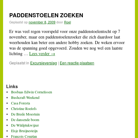
PADDENSTOELEN ZOEKEN
Geplaatst op
november 8, 2009
door
Roel
Er was veel regen voorspeld voor onze paddenstoelentocht op 7
november, maar een paddenstoelenzoeker die zich daardoor laat
weerhouden kan beter een andere hobby zoeken. De weken ervoor
was de spanning goed opgevoerd. Zouden we nog wel een laatste
lichting …
Lees verder
→
Geplaatst in
Excursieverslag
|
Een reactie plaatsen
Links
Bosbaas Edwin Cornelissen
Bushcraft Weekend
Casa Foresta
Christine Roelofs
De Brede Moestuin
De dansende boom
De Wildplukwijzer
Elsje Bruijnesteijn
Francois Couplan