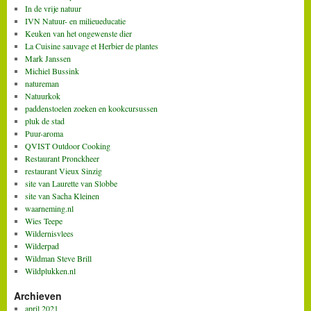
In de vrije natuur
IVN Natuur- en milieueducatie
Keuken van het ongewenste dier
La Cuisine sauvage et Herbier de plantes
Mark Janssen
Michiel Bussink
natureman
Natuurkok
paddenstoelen zoeken en kookcursussen
pluk de stad
Puur-aroma
QVIST Outdoor Cooking
Restaurant Pronckheer
restaurant Vieux Sinzig
site van Laurette van Slobbe
site van Sacha Kleinen
waarneming.nl
Wies Teepe
Wildernisvlees
Wilderpad
Wildman Steve Brill
Wildplukken.nl
Archieven
april 2021