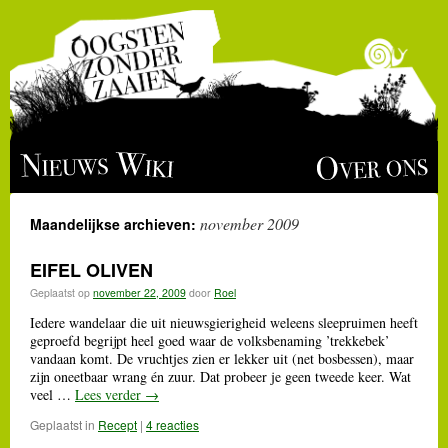
Ga
Over ons
Nieuws
Wiki
naar
november 2009
Maandelijkse archieven:
de
EIFEL OLIVEN
inhoud
Geplaatst op
november 22, 2009
door
Roel
Iedere wandelaar die uit nieuwsgierigheid weleens sleepruimen heeft
geproefd begrijpt heel goed waar de volksbenaming ’trekkebek’
vandaan komt. De vruchtjes zien er lekker uit (net bosbessen), maar
zijn oneetbaar wrang én zuur. Dat probeer je geen tweede keer. Wat
veel …
Lees verder
→
Geplaatst in
Recept
|
4 reacties