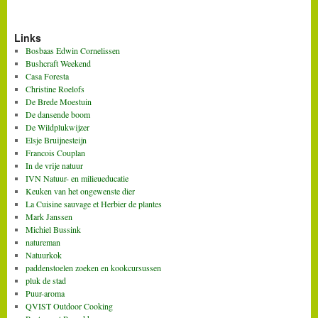
Links
Bosbaas Edwin Cornelissen
Bushcraft Weekend
Casa Foresta
Christine Roelofs
De Brede Moestuin
De dansende boom
De Wildplukwijzer
Elsje Bruijnesteijn
Francois Couplan
In de vrije natuur
IVN Natuur- en milieueducatie
Keuken van het ongewenste dier
La Cuisine sauvage et Herbier de plantes
Mark Janssen
Michiel Bussink
natureman
Natuurkok
paddenstoelen zoeken en kookcursussen
pluk de stad
Puur-aroma
QVIST Outdoor Cooking