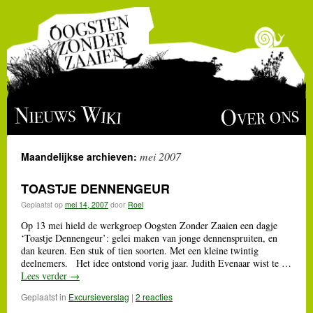
Ga
Over ons
Nieuws
Wiki
naar
mei 2007
Maandelijkse archieven:
de
TOASTJE DENNENGEUR
inhoud
Geplaatst op
mei 14, 2007
door
Roel
Op 13 mei hield de werkgroep Oogsten Zonder Zaaien een dagje
‘Toastje Dennengeur’: gelei maken van jonge dennenspruiten, en
dan keuren. Een stuk of tien soorten. Met een kleine twintig
deelnemers. Het idee ontstond vorig jaar. Judith Evenaar wist te …
Lees verder
→
Geplaatst in
Excursieverslag
|
2 reacties