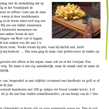
ndaag met de mededeling dat op
lg in het Vondelpark de
er in eetbare vorm aan de stam
e waren al door medekenners
g in de boom zaten toch nog een
 Hij zou een ladder meenemen.
n fototoestel meenemen om
 een andere boom de niet
lingen van Roel vast te leggen.
 ik kon maken was die met z’n
erste trede. Verder kwam hij niet, want hij durfde niet, heeft
hij mij bedeesd….. Dus toen ging ik maar (met politievrees) de ladder op.
eien niet alleen in het najaar, maar ook nu in het voorjaar. Een
de wilg. De naam is niet erg aanlokkelijk, maar de smaak (met de name de
idelijk.
es van, besprenkel ze met olijfolie (eventueel met knoflook) en grill ze of
in de pan.
oosterde hazelnoten met 100 gr stukjes wit brood (zonder korst), 4 el
 als je die niet kan vinden zonnebloemolie), en een beetje van de 1 liter
tje (fijngehakt) in beetje olie en voeg gepureerde massa toe. Dan de rest