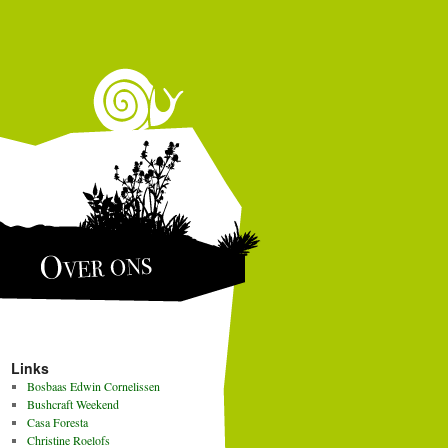
Over ons
Links
Bosbaas Edwin Cornelissen
Bushcraft Weekend
Casa Foresta
Christine Roelofs