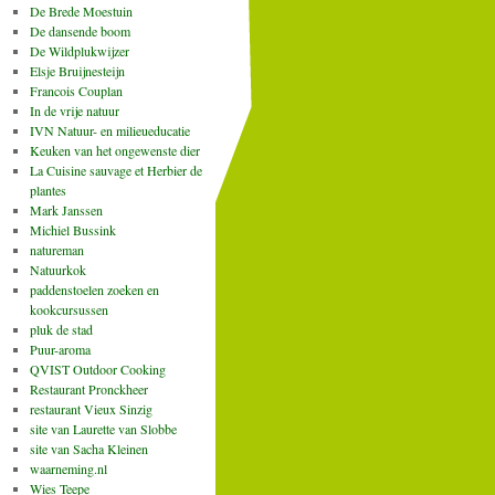
De Brede Moestuin
De dansende boom
De Wildplukwijzer
Elsje Bruijnesteijn
Francois Couplan
In de vrije natuur
IVN Natuur- en milieueducatie
Keuken van het ongewenste dier
La Cuisine sauvage et Herbier de
plantes
Mark Janssen
Michiel Bussink
natureman
Natuurkok
paddenstoelen zoeken en
kookcursussen
pluk de stad
Puur-aroma
QVIST Outdoor Cooking
Restaurant Pronckheer
restaurant Vieux Sinzig
site van Laurette van Slobbe
site van Sacha Kleinen
waarneming.nl
Wies Teepe