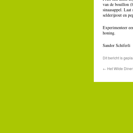
van de bouillon (h
sinaasappel. Laat
selderijzout en pe
Experimenteer een
honing.
Sandor Schiferli
Dit bericht is gepla
←
Het Wilde Diner