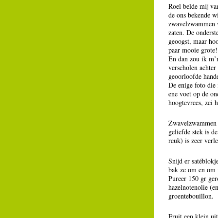
Roel belde mij va
de ons bekende wi
zwavelzwammen we
zaten. De onderst
geoogst, maar hoo
paar mooie grote!
En dan zou ik m’
verscholen achter
geoorloofde hande
De enige foto die
ene voet op de ond
hoogtevrees, zei 
Zwavelzwammen gro
geliefde stek is 
reuk) is zeer verle
Snijd er satéblokj
bak ze om en om 
Pureer 150 gr ger
hazelnotenolie (en
groentebouillon.
Fruit een klein ui