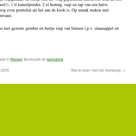
eet!), 1 tl kaneelpoeder, 2 el honing, rasp en sap van een halve
 nog even pruttelen als het aan de kook is. Op smaak maken met
persaus.
s met gezoete gember en beetje rasp van limoen i.p.v. sinaasappel en
atst in
Recept
. Bookmark de
permalink
.
 2005
Wat te doen met het vlierbesje
→