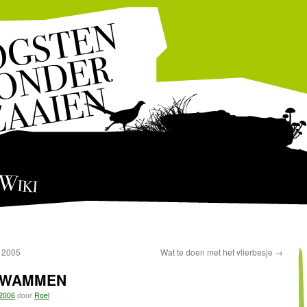
Wiki
 2005
Wat te doen met het vlierbesje
→
ZWAMMEN
 2006
door
Roel